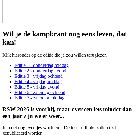
Wil je de kampkrant nog eens lezen, dat
kan!
Klik hieronder op de editie die je zou willen teruglezen
Editie 1 - donderdag middag
Editie 2 - donderdag avond
Editie 3 - vrijdag ochtend
Editie 4 - vrijdag middag
Editie 5 - vrijdag avond
Editie 6 - zaterdag ochtend
Editie 7 - zaterdag middag
RSW 2026 is voorbij, maar over een iets minder dan
een jaar zijn we er weer...
Je moet nog eventjes wachten... De inschrijflinks zullen t.z.t.
gepubliceerd worden.