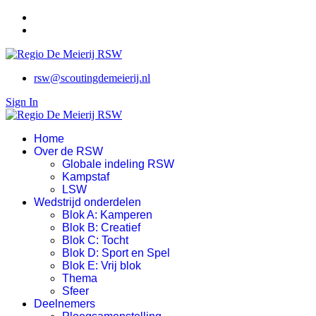
rsw@scoutingdemeierij.nl
Sign In
Home
Over de RSW
Globale indeling RSW
Kampstaf
LSW
Wedstrijd onderdelen
Blok A: Kamperen
Blok B: Creatief
Blok C: Tocht
Blok D: Sport en Spel
Blok E: Vrij blok
Thema
Sfeer
Deelnemers